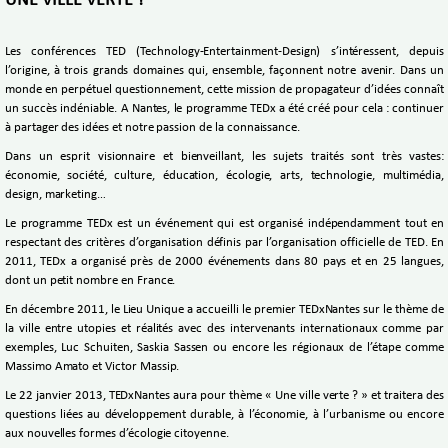
UNE VILLE VERTE ?
Les conférences TED (Technology-Entertainment-Design) s’intéressent, depuis
l’origine, à trois grands domaines qui, ensemble, façonnent notre avenir. Dans un
monde en perpétuel questionnement, cette mission de propagateur d’idées connaît
un succès indéniable. A Nantes, le programme TEDx a été créé pour cela : continuer
à partager des idées et notre passion de la connaissance.
Dans un esprit visionnaire et bienveillant, les sujets traités sont très vastes:
économie, société, culture, éducation, écologie, arts, technologie, multimédia,
design, marketing…
Le programme TEDx est un événement qui est organisé indépendamment tout en
respectant des critères d’organisation définis par l’organisation officielle de TED. En
2011, TEDx a organisé près de 2000 événements dans 80 pays et en 25 langues,
dont un petit nombre en France.
En décembre 2011, le Lieu Unique a accueilli le premier TEDxNantes sur le thème de
la ville entre utopies et réalités avec des intervenants internationaux comme par
exemples, Luc Schuiten, Saskia Sassen ou encore les régionaux de l’étape comme
Massimo Amato et Victor Massip.
Le 22 janvier 2013, TEDxNantes aura pour thème « Une ville verte ? » et traitera des
questions liées au développement durable, à l’économie, à l’urbanisme ou encore
aux nouvelles formes d’écologie citoyenne.