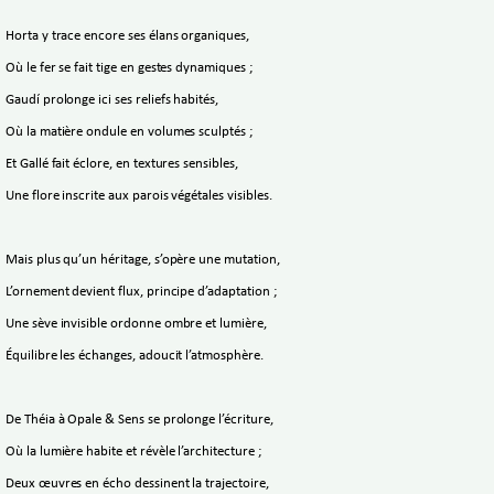
Horta y trace encore ses élans organiques,
Où le fer se fait tige en gestes dynamiques ;
Gaudí prolonge ici ses reliefs habités,
Où la matière ondule en volumes sculptés ;
Et Gallé fait éclore, en textures sensibles,
Une flore inscrite aux parois végétales visibles.
Mais plus qu’un héritage, s’opère une mutation,
L’ornement devient flux, principe d’adaptation ;
Une sève invisible ordonne ombre et lumière,
Équilibre les échanges, adoucit l’atmosphère.
De Théia à Opale & Sens se prolonge l’écriture,
Où la lumière habite et révèle l’architecture ;
Deux œuvres en écho dessinent la trajectoire,