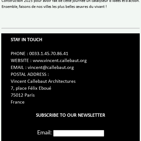
Construction 2025 pour avoir fait de cette journée un catalyseur d’idées et d’action.
Ensemble, faisons de nos villes les plus belles œuvres du vivant !
STAY IN TOUCH
PHONE : 0033.1.45.70.86.41
WEBSITE : www.vincent.callebaut.org
EMAIL : vincent@callebaut.org
POSTAL ADDRESS :
Vincent Callebaut Architectures
7, place Félix Eboué
75012 Paris
France
SUBSCRIBE TO OUR NEWSLETTER
Email: