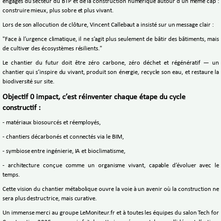
engagés du secteur du BTP et de la construction numérique autour d’un même cap :
construire mieux, plus sobre et plus vivant.
Lors de son allocution de clôture, Vincent Callebaut a insisté sur un message clair :
"Face à l’urgence climatique, il ne s’agit plus seulement de bâtir des bâtiments, mais
de cultiver des écosystèmes résilients."
Le chantier du futur doit être zéro carbone, zéro déchet et régénératif — un
chantier qui s’inspire du vivant, produit son énergie, recycle son eau, et restaure la
biodiversité sur site.
Objectif 0 impact, c’est réinventer chaque étape du cycle
constructif :
- matériaux biosourcés et réemployés,
- chantiers décarbonés et connectés via le BIM,
- symbiose entre ingénierie, IA et bioclimatisme,
- architecture conçue comme un organisme vivant, capable d’évoluer avec le
temps.
Cette vision du chantier métabolique ouvre la voie à un avenir où la construction ne
sera plus destructrice, mais curative.
Un immense merci au groupe LeMoniteur.fr et à toutes les équipes du salon Tech for