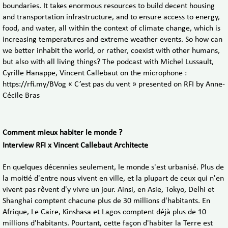
boundaries. It takes enormous resources to build decent housing
and transportation infrastructure, and to ensure access to energy,
food, and water, all within the context of climate change, which is
increasing temperatures and extreme weather events. So how can
we better inhabit the world, or rather, coexist with other humans,
but also with all living things? The podcast with Michel Lussault,
Cyrille Hanappe, Vincent Callebaut on the microphone :
https://rfi.my/BVog « C’est pas du vent » presented on RFI by Anne-
Cécile Bras
Comment mieux habiter le monde ?
Interview RFI x Vincent Callebaut Architecte
En quelques décennies seulement, le monde s'est urbanisé. Plus de
la moitié d'entre nous vivent en ville, et la plupart de ceux qui n'en
vivent pas rêvent d'y vivre un jour. Ainsi, en Asie, Tokyo, Delhi et
Shanghai comptent chacune plus de 30 millions d'habitants. En
Afrique, Le Caire, Kinshasa et Lagos comptent déjà plus de 10
millions d'habitants. Pourtant, cette façon d'habiter la Terre est