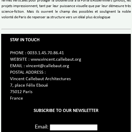
fermes verticales pour protéger la biodiversité à la Porte d’Aubervilliers (photo), les
projets impressionnent, tant par leur puissance visuelle que par leur démesure très
science-fiction. Mais ils ouvrent le champ des possibles et soulignent la noble
volonté de Paris de repenser sa structure vers un idéal plus écologique
STAY IN TOUCH
PHONE : 0033.1.45.70.86.41
WEBSITE : www.vincent.callebaut.org
EMAIL : vincent@callebaut.org
POSTAL ADDRESS :
Vincent Callebaut Architectures
7, place Félix Eboué
75012 Paris
France
SUBSCRIBE TO OUR NEWSLETTER
Email: