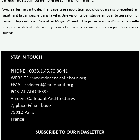
de réduire de 50% notre empreinte sur l’environnement.
Avec sa ferme verticale, il engage une révolution sociologique sans précédent en
rapatriant la campagne dans la ville. Une vision urbanistique innovante qui selon lui
devient déjà réalité en Asie et au Moyen-Orient. Et le jeune homme d’inviter la vieille
Europe à se délester de son cynisme et de son pessimisme narcissique. Pour aimer
l’avenir.
STAY IN TOUCH
PHONE : 0033.1.45.70.86.41
WEBSITE : www.vincent.callebaut.org
EMAIL : vincent@callebaut.org
POSTAL ADDRESS :
Vincent Callebaut Architectures
7, place Félix Eboué
75012 Paris
France
SUBSCRIBE TO OUR NEWSLETTER