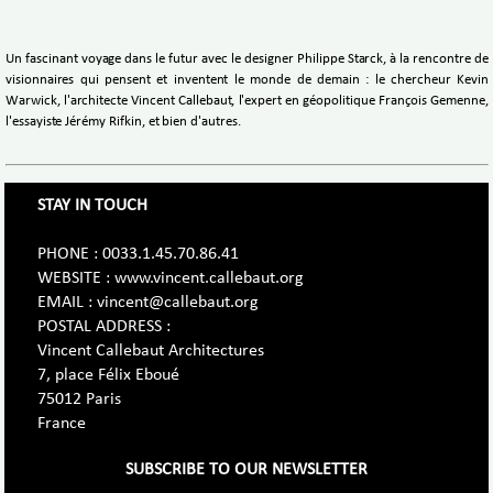
Un fascinant voyage dans le futur avec le designer Philippe Starck, à la rencontre de
visionnaires qui pensent et inventent le monde de demain : le chercheur Kevin
Warwick, l'architecte Vincent Callebaut, l'expert en géopolitique François Gemenne,
l'essayiste Jérémy Rifkin, et bien d'autres.
STAY IN TOUCH
PHONE : 0033.1.45.70.86.41
WEBSITE : www.vincent.callebaut.org
EMAIL : vincent@callebaut.org
POSTAL ADDRESS :
Vincent Callebaut Architectures
7, place Félix Eboué
75012 Paris
France
SUBSCRIBE TO OUR NEWSLETTER