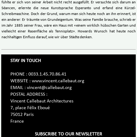
fühlte er sich von seiner Arbeit nicht recht ausgefüllt. Er versuchte sich darum an
Séancen, erlernte die neue Kunstsprache Esperanto und erfand eine Kürzel-
Schreibmaschine. Doch der Grund, warum man sich heute noch an ihn erinnert, ist
ein anderer: Er träumte von Grundeigentum. Was seine Familie brauche, schrieb er
im Jahr 1885 seiner Frau, wäre ein Haus mit «einem wirklich hübschen Garten und
vielleicht einer Rasenfläche als Tennisplatz». Howards Wunsch hat heute noch
nachhaltigen Einfluss darauf, wie wir über Städte denken.
STAY IN TOUCH
PHONE : 0033.1.45.70.86.41
WEBSITE : www.vincent.callebaut.org
EMAIL : vincent@callebaut.org
POSTAL ADDRESS :
Vincent Callebaut Architectures
7, place Félix Eboué
75012 Paris
France
SUBSCRIBE TO OUR NEWSLETTER