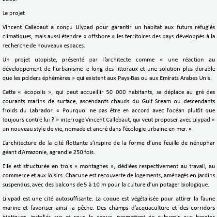
Le projet
Vincent Callebaut a conçu Lilypad pour garantir un habitat aux futurs réfugiés
climatiques, mais aussi étendre « offshore » les territoires des pays développés à la
recherche de nouveaux espaces.
Un projet utopiste, présenté par l’architecte comme « une réaction au
développement de l’urbanisme le long des littoraux et une solution plus durable
que les polders éphémères » qui existent aux Pays-Bas ou aux Emirats Arabes Unis.
Cette « écopolis », qui peut accueillir 50 000 habitants, se déplace au gré des
courants marins de surface, ascendants chauds du Gulf Sream ou descendants
froids du Labrador. « Pourquoi ne pas être en accord avec l’océan plutôt que
toujours contre lui ? » interroge Vincent Callebaut, qui veut proposer avec Lilypad «
un nouveau style de vie, nomade et ancré dans l’écologie urbaine en mer. »
L’architecture de la cité flottante s’inspire de la forme d’une feuille de nénuphar
géant d’Amazonie, agrandie 250 fois.
Elle est structurée en trois « montagnes », dédiées respectivement au travail, au
commerce et aux loisirs. Chacune est recouverte de logements, aménagés en jardins
suspendus, avec des balcons de 5 à 10 m pour la culture d’un potager biologique.
Lilypad est une cité autosuffisante. La coque est végétalisée pour attirer la faune
marine et favoriser ainsi la pêche. Des champs d’acquaculture et des corridors