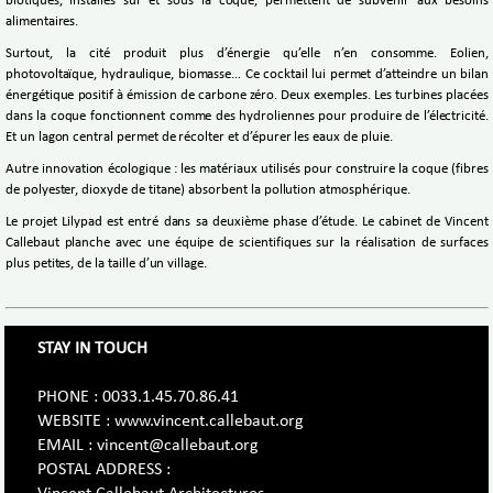
biotiques, installés sur et sous la coque, permettent de subvenir aux besoins
alimentaires.
Surtout, la cité produit plus d’énergie qu’elle n’en consomme. Eolien,
photovoltaïque, hydraulique, biomasse… Ce cocktail lui permet d’atteindre un bilan
énergétique positif à émission de carbone zéro. Deux exemples. Les turbines placées
dans la coque fonctionnent comme des hydroliennes pour produire de l’électricité.
Et un lagon central permet de récolter et d’épurer les eaux de pluie.
Autre innovation écologique : les matériaux utilisés pour construire la coque (fibres
de polyester, dioxyde de titane) absorbent la pollution atmosphérique.
Le projet Lilypad est entré dans sa deuxième phase d’étude. Le cabinet de Vincent
Callebaut planche avec une équipe de scientifiques sur la réalisation de surfaces
plus petites, de la taille d’un village.
STAY IN TOUCH
PHONE : 0033.1.45.70.86.41
WEBSITE : www.vincent.callebaut.org
EMAIL : vincent@callebaut.org
POSTAL ADDRESS :