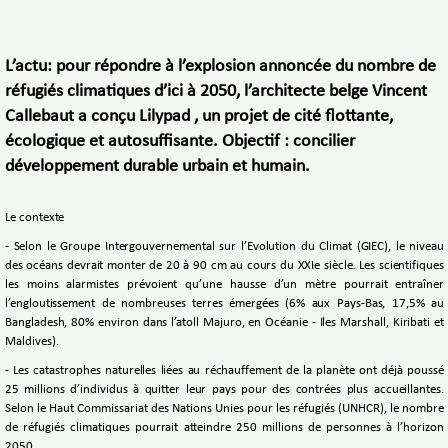
L’actu: pour répondre à l’explosion annoncée du nombre de
réfugiés climatiques d’ici à 2050, l’architecte belge Vincent
Callebaut a conçu Lilypad , un projet de cité flottante,
écologique et autosuffisante. Objectif : concilier
développement durable urbain et humain.
Le contexte
- Selon le Groupe Intergouvernemental sur l’Evolution du Climat (GIEC), le niveau
des océans devrait monter de 20 à 90 cm au cours du XXIe siècle. Les scientifiques
les moins alarmistes prévoient qu’une hausse d’un mètre pourrait entraîner
l’engloutissement de nombreuses terres émergées (6% aux Pays-Bas, 17,5% au
Bangladesh, 80% environ dans l’atoll Majuro, en Océanie - Iles Marshall, Kiribati et
Maldives).
- Les catastrophes naturelles liées au réchauffement de la planète ont déjà poussé
25 millions d’individus à quitter leur pays pour des contrées plus accueillantes.
Selon le Haut Commissariat des Nations Unies pour les réfugiés (UNHCR), le nombre
de réfugiés climatiques pourrait atteindre 250 millions de personnes à l’horizon
2050.