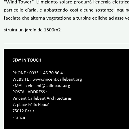
“Wind Tower”. L’impianto solare produrrà l’energia elettrica 
particelle d’aria, e abbattendo così alcune sostanze inqui
facciata che alterna vegetazione a turbine eoliche ad asse ve
struirá un jardín de 1500m2.
STAY IN TOUCH
PHONE : 0033.1.45.70.86.41
WEBSITE : www.vincent.callebaut.org
EMAIL : vincent@callebaut.org
POSTAL ADDRESS :
Vincent Callebaut Architectures
7, place Félix Eboué
75012 Paris
France