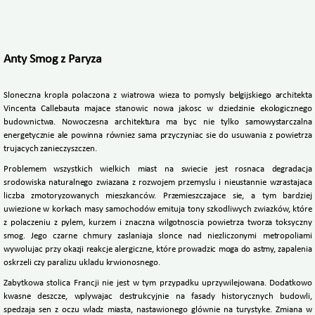
Anty Smog z Paryza
Sloneczna kropla polaczona z wiatrowa wieza to pomysly belgijskiego architekta
Vincenta Callebauta majace stanowic nowa jakosc w dziedzinie ekologicznego
budownictwa. Nowoczesna architektura ma byc nie tylko samowystarczalna
energetycznie ale powinna równiez sama przyczyniac sie do usuwania z powietrza
trujacych zanieczyszczen.
Problemem wszystkich wielkich miast na swiecie jest rosnaca degradacja
srodowiska naturalnego zwiazana z rozwojem przemyslu i nieustannie wzrastajaca
liczba zmotoryzowanych mieszkanców. Przemieszczajace sie, a tym bardziej
uwiezione w korkach masy samochodów emituja tony szkodliwych zwiazków, które
z polaczeniu z pylem, kurzem i znaczna wilgotnoscia powietrza tworza toksyczny
smog. Jego czarne chmury zaslaniaja slonce nad niezliczonymi metropoliami
wywolujac przy okazji reakcje alergiczne, które prowadzic moga do astmy, zapalenia
oskrzeli czy paralizu ukladu krwionosnego.
Zabytkowa stolica Francji nie jest w tym przypadku uprzywilejowana. Dodatkowo
kwasne deszcze, wplywajac destrukcyjnie na fasady historycznych budowli,
spedzaja sen z oczu wladz miasta, nastawionego glównie na turystyke. Zmiana w