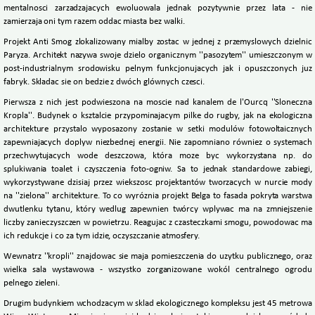
mentalnosci zarzadzajacych ewoluowala jednak pozytywnie przez lata - nie
zamierzaja oni tym razem oddac miasta bez walki.
Projekt Anti Smog zlokalizowany mialby zostac w jednej z przemyslowych dzielnic
Paryza. Architekt nazywa swoje dzielo organicznym ''pasozytem'' umieszczonym w
post-industrialnym srodowisku pelnym funkcjonujacych jak i opuszczonych juz
fabryk. Skladac sie on bedzie z dwóch glównych czesci.
Pierwsza z nich jest podwieszona na moscie nad kanalem de l'Ourcq ''Sloneczna
Kropla''. Budynek o ksztalcie przypominajacym pilke do rugby, jak na ekologiczna
architekture przystalo wyposazony zostanie w setki modulów fotowoltaicznych
zapewniajacych doplyw niezbednej energii. Nie zapomniano równiez o systemach
przechwytujacych wode deszczowa, która moze byc wykorzystana np. do
splukiwania toalet i czyszczenia foto-ogniw. Sa to jednak standardowe zabiegi,
wykorzystywane dzisiaj przez wiekszosc projektantów tworzacych w nurcie mody
na ''zielona'' architekture. To co wyróznia projekt Belga to fasada pokryta warstwa
dwutlenku tytanu, który wedlug zapewnien twórcy wplywac ma na zmniejszenie
liczby zanieczyszczen w powietrzu. Reagujac z czasteczkami smogu, powodowac ma
ich redukcje i co za tym idzie, oczyszczanie atmosfery.
Wewnatrz ''kropli'' znajdowac sie maja pomieszczenia do uzytku publicznego, oraz
wielka sala wystawowa - wszystko zorganizowane wokól centralnego ogrodu
pelnego zieleni.
Drugim budynkiem wchodzacym w sklad ekologicznego kompleksu jest 45 metrowa