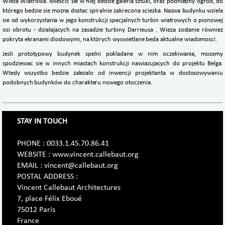
Wieza Wiatrowa. Miescic sie w niej bedzie galeria sztuki, oraz podniebny ogród, do
którego bedzie sie mozna dostac spiralnie zakrecona sciezka. Nazwa budynku wziela
sie od wykorzystania w jego konstrukcji specjalnych turbin wiatrowych o pionowej
osi obrotu - dzialajacych na zasadzie turbiny Darrieusa . Wieza zostanie równiez
pokryta ekranami diodowymi, na których wyswietlane beda aktualne wiadomosci.
Jesli prototypowy budynek spelni pokladane w nim oczekiwania, mozemy
spodziewac sie w innych miastach konstrukcji nawiazujacych do projektu Belga.
Wtedy wszystko bedzie zalezalo od inwencji projektanta w dostosowywaniu
podobnych budynków do charakteru nowego otoczenia.
STAY IN TOUCH
PHONE : 0033.1.45.70.86.41
WEBSITE : www.vincent.callebaut.org
EMAIL : vincent@callebaut.org
POSTAL ADDRESS :
Vincent Callebaut Architectures
7, place Félix Eboué
75012 Paris
France