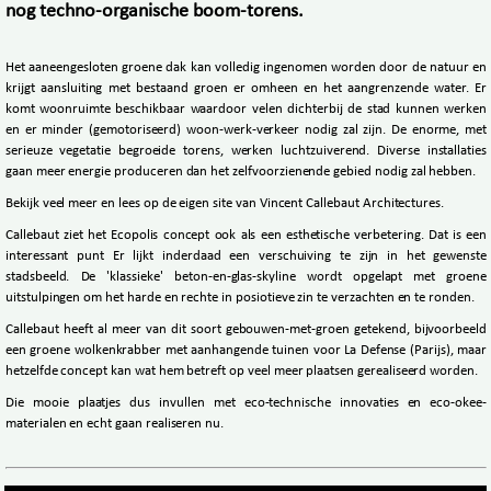
nog techno-organische boom-torens.
Het aaneengesloten groene dak kan volledig ingenomen worden door de natuur en
krijgt aansluiting met bestaand groen er omheen en het aangrenzende water. Er
komt woonruimte beschikbaar waardoor velen dichterbij de stad kunnen werken
en er minder (gemotoriseerd) woon-werk-verkeer nodig zal zijn. De enorme, met
serieuze vegetatie begroeide torens, werken luchtzuiverend. Diverse installaties
gaan meer energie produceren dan het zelfvoorzienende gebied nodig zal hebben.
Bekijk veel meer en lees op de eigen site van Vincent Callebaut Architectures.
Callebaut ziet het Ecopolis concept ook als een esthetische verbetering. Dat is een
interessant punt Er lijkt inderdaad een verschuiving te zijn in het gewenste
stadsbeeld. De 'klassieke' beton-en-glas-skyline wordt opgelapt met groene
uitstulpingen om het harde en rechte in posiotieve zin te verzachten en te ronden.
Callebaut heeft al meer van dit soort gebouwen-met-groen getekend, bijvoorbeeld
een groene wolkenkrabber met aanhangende tuinen voor La Defense (Parijs), maar
hetzelfde concept kan wat hem betreft op veel meer plaatsen gerealiseerd worden.
Die mooie plaatjes dus invullen met eco-technische innovaties en eco-okee-
materialen en echt gaan realiseren nu.