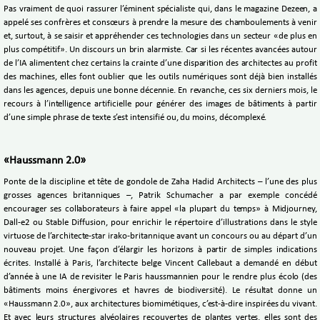
Pas vraiment de quoi rassurer l’éminent spécialiste qui, dans le magazine Dezeen, a
appelé ses confrères et consœurs à prendre la mesure des chamboulements à venir
et, surtout, à se saisir et appréhender ces technologies dans un secteur «de plus en
plus compétitif». Un discours un brin alarmiste. Car si les récentes avancées autour
de l’IA alimentent chez certains la crainte d’une disparition des architectes au profit
des machines, elles font oublier que les outils numériques sont déjà bien installés
dans les agences, depuis une bonne décennie. En revanche, ces six derniers mois, le
recours à l’intelligence artificielle pour générer des images de bâtiments à partir
d’une simple phrase de texte s’est intensifié ou, du moins, décomplexé.
«Haussmann 2.0»
Ponte de la discipline et tête de gondole de Zaha Hadid Architects – l’une des plus
grosses agences britanniques –, Patrik Schumacher a par exemple concédé
encourager ses collaborateurs à faire appel «la plupart du temps» à Midjourney,
Dall-e2 ou Stable Diffusion, pour enrichir le répertoire d’illustrations dans le style
virtuose de l’architecte-star irako-britannique avant un concours ou au départ d’un
nouveau projet. Une façon d’élargir les horizons à partir de simples indications
écrites. Installé à Paris, l’architecte belge Vincent Callebaut a demandé en début
d’année à une IA de revisiter le Paris haussmannien pour le rendre plus écolo (des
bâtiments moins énergivores et havres de biodiversité). Le résultat donne un
«Haussmann 2.0», aux architectures biomimétiques, c’est-à-dire inspirées du vivant.
Et avec leurs structures alvéolaires recouvertes de plantes vertes, elles sont des