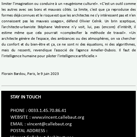
limiter l’imagination ou conduire à un «eugénisme culturel». «C’est un outil comme
les autres avec ses bons et mauvais côtés. La limite, c’est que ça reproduise des
formes déjà connues et le risque est que les architectes ne s’y intéressent pas et n’en
connaissent pas les mauvais usages», défend Olivier Celnik. Un brin sceptique,
l’architecte-urbaniste Stéphane Vedrenne n’y voit, lui, pas (encore) d’intérêt, il
estime même que cela pourrait «complexifier la méthode de travail». «Un
architecte génère de l’espace, des ambiances ou des atmosphères, on va chercher
du confort et du bien-être et ça, ce ne sont ni des équations, ni des algorithmes,
mais du ressenti, revendique l’associé de l’agence Ameller-Dubois. Il faut de
l’intelligence humaine pour piloter l’intelligence artificielle.»
Florain Bardou, Paris, le 9 juin 2023
STAY IN TOUCH
PHONE : 0033.1.45.70.86.41
WEBSITE : www.vincent.callebaut.org
EMAIL : vincent@callebaut.org
POSTAL ADDRESS :