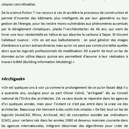
utopies concrétisables.
De la science-fiction ? «Le recours à ces IA accélère le processus de construction et
permet d’inventer des bâtiments plus intelligents de par leur géométrie ou leur
gestion de l’énergie, pour les rendre moins vulnérables aux phénomènes accentués
par le dérèglement climatique», plaide l’«archibiotecte» de 46 ans, qui vient de
livrer une tour résidentielle en hélice et qui absorbe le carbone à Taipei. Et Vincent
Callebaut nuance : «On en est aux balbutiements : on peut générer des images
d’ambiance a priori extraordinaires mais qu’on ne peut pas construire telles quelles
alors que les logiciels professionnels de modélisation 3D à partir de tout un tas de
données qu’on utilise depuis quinze ans permettent d’œuvrer à leur réalisation à
travers le BIM (Building Information Modeling).»
«Archigeek»
«On est quelques-uns à voir ça comme le prolongement de ce qu’on faisait déjà il y
a quarante ans, souligne pour sa part Olivier Celnik, “archigeek” élu au Conseil
national de l’Ordre des architectes. L’IA va sans doute se répandre dans les agences
d’ici quelques années, mais pour l’instant ce n’est pas entré dans la vraie vie des
architectes. Beaucoup s’en tiennent à des outils très simples.» De fait, tout un tas de
logiciels (AutoCAD, Rhino, Archicad, etc) de conception assistée par ordinateurs
(CAO), pour certains nés dans les années 1980 et devenus monnaie courante dans
les agences internationales, intègrent désormais des algorithmes pour créer de