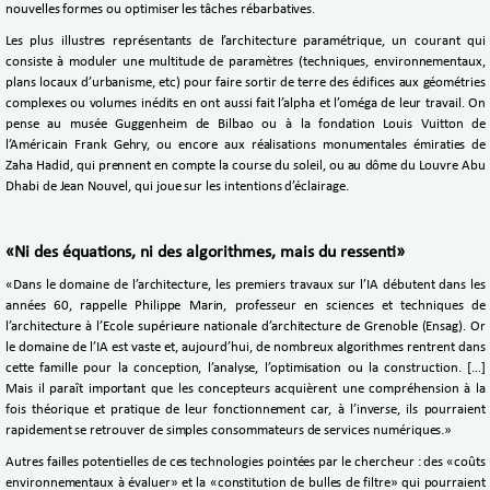
nouvelles formes ou optimiser les tâches rébarbatives.
Les plus illustres représentants de l’architecture paramétrique, un courant qui
consiste à moduler une multitude de paramètres (techniques, environnementaux,
plans locaux d’urbanisme, etc) pour faire sortir de terre des édifices aux géométries
complexes ou volumes inédits en ont aussi fait l’alpha et l’oméga de leur travail. On
pense au musée Guggenheim de Bilbao ou à la fondation Louis Vuitton de
l’Américain Frank Gehry, ou encore aux réalisations monumentales émiraties de
Zaha Hadid, qui prennent en compte la course du soleil, ou au dôme du Louvre Abu
Dhabi de Jean Nouvel, qui joue sur les intentions d’éclairage.
«Ni des équations, ni des algorithmes, mais du ressenti»
«Dans le domaine de l’architecture, les premiers travaux sur l’IA débutent dans les
années 60, rappelle Philippe Marin, professeur en sciences et techniques de
l’architecture à l’Ecole supérieure nationale d’architecture de Grenoble (Ensag). Or
le domaine de l’IA est vaste et, aujourd’hui, de nombreux algorithmes rentrent dans
cette famille pour la conception, l’analyse, l’optimisation ou la construction. […]
Mais il paraît important que les concepteurs acquièrent une compréhension à la
fois théorique et pratique de leur fonctionnement car, à l’inverse, ils pourraient
rapidement se retrouver de simples consommateurs de services numériques.»
Autres failles potentielles de ces technologies pointées par le chercheur : des «coûts
environnementaux à évaluer» et la «constitution de bulles de filtre» qui pourraient