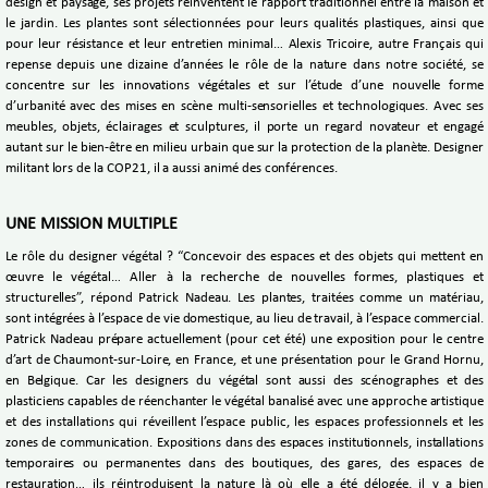
design et paysage, ses projets réinventent le rapport traditionnel entre la maison et
le jardin. Les plantes sont sélectionnées pour leurs qualités plastiques, ainsi que
pour leur résistance et leur entretien minimal… Alexis Tricoire, autre Français qui
repense depuis une dizaine d’années le rôle de la nature dans notre société, se
concentre sur les innovations végétales et sur l’étude d’une nouvelle forme
d’urbanité avec des mises en scène multi-sensorielles et technologiques. Avec ses
meubles, objets, éclairages et sculptures, il porte un regard novateur et engagé
autant sur le bien-être en milieu urbain que sur la protection de la planète. Designer
militant lors de la COP21, il a aussi animé des conférences.
UNE MISSION MULTIPLE
Le rôle du designer végétal ? “Concevoir des espaces et des objets qui mettent en
œuvre le végétal… Aller à la recherche de nouvelles formes, plastiques et
structurelles”, répond Patrick Nadeau. Les plantes, traitées comme un matériau,
sont intégrées à l’espace de vie domestique, au lieu de travail, à l’espace commercial.
Patrick Nadeau prépare actuellement (pour cet été) une exposition pour le centre
d’art de Chaumont-sur-Loire, en France, et une présentation pour le Grand Hornu,
en Belgique. Car les designers du végétal sont aussi des scénographes et des
plasticiens capables de réenchanter le végétal banalisé avec une approche artistique
et des installations qui réveillent l’espace public, les espaces professionnels et les
zones de communication. Expositions dans des espaces institutionnels, installations
temporaires ou permanentes dans des boutiques, des gares, des espaces de
restauration… ils réintroduisent la nature là où elle a été délogée, il y a bien