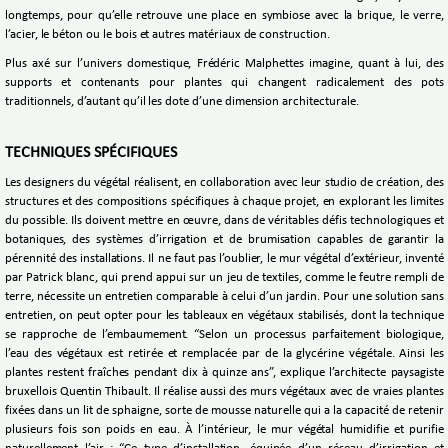
longtemps, pour qu’elle retrouve une place en symbiose avec la brique, le verre,
l’acier, le béton ou le bois et autres matériaux de construction.
Plus axé sur l’univers domestique, Frédéric Malphettes imagine, quant à lui, des
supports et contenants pour plantes qui changent radicalement des pots
traditionnels, d’autant qu’il les dote d’une dimension architecturale.
TECHNIQUES SPÉCIFIQUES
Les designers du végétal réalisent, en collaboration avec leur studio de création, des
structures et des compositions spécifiques à chaque projet, en explorant les limites
du possible. Ils doivent mettre en œuvre, dans de véritables défis technologiques et
botaniques, des systèmes d’irrigation et de brumisation capables de garantir la
pérennité des installations. Il ne faut pas l’oublier, le mur végétal d’extérieur, inventé
par Patrick blanc, qui prend appui sur un jeu de textiles, comme le feutre rempli de
terre, nécessite un entretien comparable à celui d’un jardin. Pour une solution sans
entretien, on peut opter pour les tableaux en végétaux stabilisés, dont la technique
se rapproche de l’embaumement. “Selon un processus parfaitement biologique,
l’eau des végétaux est retirée et remplacée par de la glycérine végétale. Ainsi les
plantes restent fraîches pendant dix à quinze ans”, explique l’architecte paysagiste
bruxellois Quentin Thibault. Il réalise aussi des murs végétaux avec de vraies plantes
fixées dans un lit de sphaigne, sorte de mousse naturelle qui a la capacité de retenir
plusieurs fois son poids en eau. À l’intérieur, le mur végétal humidifie et purifie