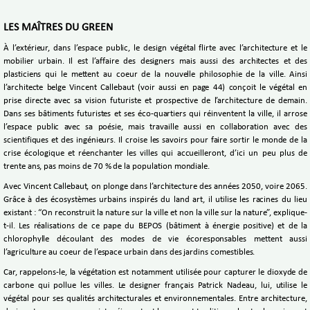
LES MAÎTRES DU GREEN
À l’extérieur, dans l’espace public, le design végétal flirte avec l’architecture et le
mobilier urbain. Il est l’affaire des designers mais aussi des architectes et des
plasticiens qui le mettent au coeur de la nouvelle philosophie de la ville. Ainsi
l’architecte belge Vincent Callebaut (voir aussi en page 44) conçoit le végétal en
prise directe avec sa vision futuriste et prospective de l’architecture de demain.
Dans ses bâtiments futuristes et ses éco-quartiers qui réinventent la ville, il arrose
l’espace public avec sa poésie, mais travaille aussi en collaboration avec des
scientifiques et des ingénieurs. Il croise les savoirs pour faire sortir le monde de la
crise écologique et réenchanter les villes qui accueilleront, d’ici un peu plus de
trente ans, pas moins de 70 % de la population mondiale.
Avec Vincent Callebaut, on plonge dans l’architecture des années 2050, voire 2065.
Grâce à des écosystèmes urbains inspirés du land art, il utilise les racines du lieu
existant : “On reconstruit la nature sur la ville et non la ville sur la nature”, explique-
t-il. Les réalisations de ce pape du BEPOS (bâtiment à énergie positive) et de la
chlorophylle découlant des modes de vie écoresponsables mettent aussi
l’agriculture au coeur de l’espace urbain dans des jardins comestibles.
Car, rappelons-le, la végétation est notamment utilisée pour capturer le dioxyde de
carbone qui pollue les villes. Le designer français Patrick Nadeau, lui, utilise le
végétal pour ses qualités architecturales et environnementales. Entre architecture,