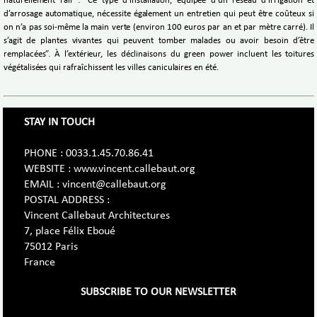
naturellement l’air : “Ce type d’installation, équipée d’un réseau d’irrigation et
d’arrosage automatique, nécessite également un entretien qui peut être coûteux si
on n’a pas soi-même la main verte (environ 100 euros par an et par mètre carré). Il
s’agit de plantes vivantes qui peuvent tomber malades ou avoir besoin d’être
remplacées”. À l’extérieur, les déclinaisons du green power incluent les toitures
végétalisées qui rafraîchissent les villes caniculaires en été.
STAY IN TOUCH
PHONE : 0033.1.45.70.86.41
WEBSITE : www.vincent.callebaut.org
EMAIL : vincent@callebaut.org
POSTAL ADDRESS :
Vincent Callebaut Architectures
7, place Félix Eboué
75012 Paris
France
SUBSCRIBE TO OUR NEWSLETTER