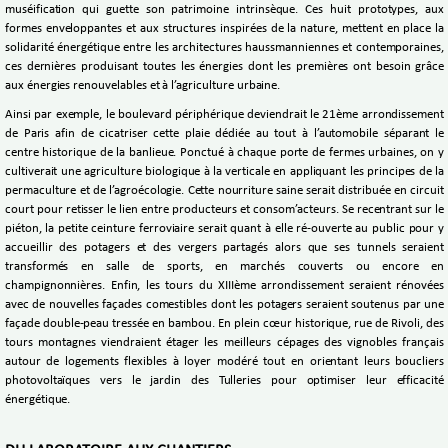
muséification qui guette son patrimoine intrinsèque. Ces huit prototypes, aux
formes enveloppantes et aux structures inspirées de la nature, mettent en place la
solidarité énergétique entre les architectures haussmanniennes et contemporaines,
ces dernières produisant toutes les énergies dont les premières ont besoin grâce
aux énergies renouvelables et à l’agriculture urbaine.
Ainsi par exemple, le boulevard périphérique deviendrait le 21ème arrondissement
de Paris afin de cicatriser cette plaie dédiée au tout à l’automobile séparant le
centre historique de la banlieue. Ponctué à chaque porte de fermes urbaines, on y
cultiverait une agriculture biologique à la verticale en appliquant les principes de la
permaculture et de l’agroécologie. Cette nourriture saine serait distribuée en circuit
court pour retisser le lien entre producteurs et consom’acteurs. Se recentrant sur le
piéton, la petite ceinture ferroviaire serait quant à elle ré-ouverte au public pour y
accueillir des potagers et des vergers partagés alors que ses tunnels seraient
transformés en salle de sports, en marchés couverts ou encore en
champignonnières. Enfin, les tours du XIIIème arrondissement seraient rénovées
avec de nouvelles façades comestibles dont les potagers seraient soutenus par une
façade double-peau tressée en bambou. En plein cœur historique, rue de Rivoli, des
tours montagnes viendraient étager les meilleurs cépages des vignobles français
autour de logements flexibles à loyer modéré tout en orientant leurs boucliers
photovoltaïques vers le jardin des Tulleries pour optimiser leur efficacité
énergétique.