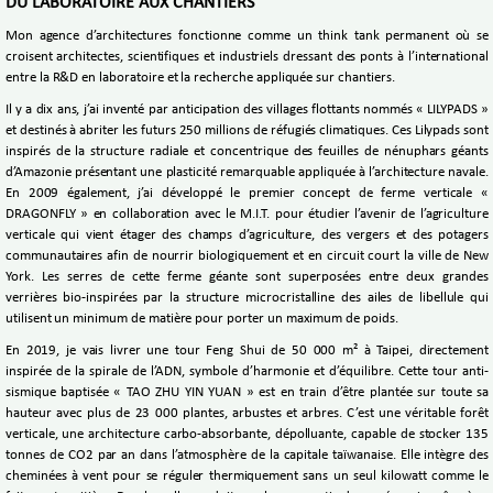
DU LABORATOIRE AUX CHANTIERS
Mon agence d’architectures fonctionne comme un think tank permanent où se
croisent architectes, scientifiques et industriels dressant des ponts à l’international
entre la R&D en laboratoire et la recherche appliquée sur chantiers.
Il y a dix ans, j’ai inventé par anticipation des villages flottants nommés « LILYPADS »
et destinés à abriter les futurs 250 millions de réfugiés climatiques. Ces Lilypads sont
inspirés de la structure radiale et concentrique des feuilles de nénuphars géants
d’Amazonie présentant une plasticité remarquable appliquée à l’architecture navale.
En 2009 également, j’ai développé le premier concept de ferme verticale «
DRAGONFLY » en collaboration avec le M.I.T. pour étudier l’avenir de l’agriculture
verticale qui vient étager des champs d’agriculture, des vergers et des potagers
communautaires afin de nourrir biologiquement et en circuit court la ville de New
York. Les serres de cette ferme géante sont superposées entre deux grandes
verrières bio-inspirées par la structure microcristalline des ailes de libellule qui
utilisent un minimum de matière pour porter un maximum de poids.
En 2019, je vais livrer une tour Feng Shui de 50 000 m² à Taipei, directement
inspirée de la spirale de l’ADN, symbole d’harmonie et d’équilibre. Cette tour anti-
sismique baptisée « TAO ZHU YIN YUAN » est en train d’être plantée sur toute sa
hauteur avec plus de 23 000 plantes, arbustes et arbres. C’est une véritable forêt
verticale, une architecture carbo-absorbante, dépolluante, capable de stocker 135
tonnes de CO2 par an dans l’atmosphère de la capitale taïwanaise. Elle intègre des
cheminées à vent pour se réguler thermiquement sans un seul kilowatt comme le