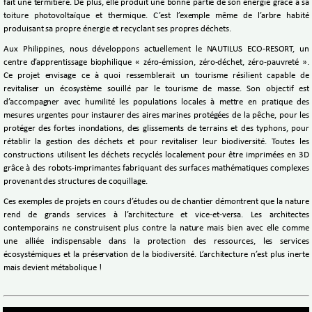
fait une termitière. De plus, elle produit une bonne partie de son énergie grâce à sa
toiture photovoltaïque et thermique. C’est l’exemple même de l’arbre habité
produisant sa propre énergie et recyclant ses propres déchets.
Aux Philippines, nous développons actuellement le NAUTILUS ECO-RESORT, un
centre d’apprentissage biophilique « zéro-émission, zéro-déchet, zéro-pauvreté ».
Ce projet envisage ce à quoi ressemblerait un tourisme résilient capable de
revitaliser un écosystème souillé par le tourisme de masse. Son objectif est
d’accompagner avec humilité les populations locales à mettre en pratique des
mesures urgentes pour instaurer des aires marines protégées de la pêche, pour les
protéger des fortes inondations, des glissements de terrains et des typhons, pour
rétablir la gestion des déchets et pour revitaliser leur biodiversité. Toutes les
constructions utilisent les déchets recyclés localement pour être imprimées en 3D
grâce à des robots-imprimantes fabriquant des surfaces mathématiques complexes
provenant des structures de coquillage.
Ces exemples de projets en cours d’études ou de chantier démontrent que la nature
rend de grands services à l’architecture et vice-et-versa. Les architectes
contemporains ne construisent plus contre la nature mais bien avec elle comme
une alliée indispensable dans la protection des ressources, les services
écosystémiques et la préservation de la biodiversité. L’architecture n’est plus inerte
mais devient métabolique !