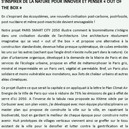
S’INSPIRER DE LA NATURE POUR INNOVER ET PENSER « OUT OF
THE BOX »
En s’inspirant des écosystèmes, une nouvelle civilisation post-carbone, post-fossile,
post nucléaire et même post-insecticide devient envisageable !
Notre projet PARIS SMART CITY 2050 illustre comment le biomimétisme s’intègre
dans une civilisation durable de l’architecture. Une architecture résolument
imaginative qui se veut « out of the box » et propose une alternative à la
construction standardisée, devenue hélas presque systématique, de cubes emboités
les uns sur les autres (sachant que l’angle droit n’existe nulle part dans la nature). Ce
plan d’urbanisme organique, développé à la demande de la Mairie de Paris et des
services de l’écologie urbaine, propose en effet de métamorphoser le Paris gris,
minéral et imperméable en un Paris vert, végétal et perméable. Bref, un Paris plus
solidaire et moins vulnérable aux inondations, aux îlots de chaleur urbains et autres
aléas climatiques.
Ce projet illustre ce que serait la capitale si on appliquait à la lettre le Plan Climat Air
Energie de la Ville de Paris qui vise à réduire de 75% les émissions de gaz à effet de
serre d’ici 2050. A l’inverse de la tabula rasa proposée au XXème siècle par Le
Corbusier avec son plan voisin, j’ai développé avec mon équipe pluridisciplinaire un
master plan qui propose de construite la ville sur la ville, en rapatriant la
biodiversité, tout en gardant le meilleur de chaque époque pour construire notre
avenir. Huit prototypes de villages verticaux viennent ainsi se greffer sur le tissu
existant de la ville pour le densifier et lutter contre la gentrification et la