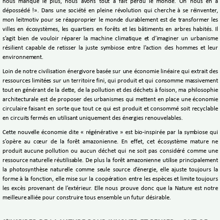
nous manque le plus, nous avons tout à fait perdu le monde. On nous en a
dépossédé !». Dans une société en pleine révolution qui cherche à se réinventer,
mon leitmotiv pour se réapproprier le monde durablement est de transformer les
villes en écosystèmes, les quartiers en forêts et les bâtiments en arbres habités. Il
s’agit bien de vouloir réparer la machine climatique et d’imaginer un urbanisme
résilient capable de retisser la juste symbiose entre l’action des hommes et leur
environnement.
Loin de notre civilisation énergivore basée sur une économie linéaire qui extrait des
ressources limitées sur un territoire fini, qui produit et qui consomme massivement
tout en générant de la dette, de la pollution et des déchets à foison, ma philosophie
architecturale est de proposer des urbanismes qui mettent en place une économie
circulaire faisant en sorte que tout ce qui est produit et consommé soit recyclable
en circuits fermés en utilisant uniquement des énergies renouvelables.
Cette nouvelle économie dite « régénérative » est bio-inspirée par la symbiose qui
s’opère au cœur de la forêt amazonienne. En effet, cet écosystème mature ne
produit aucune pollution ou aucun déchet qui ne soit pas considéré comme une
ressource naturelle réutilisable. De plus la forêt amazonienne utilise principalement
la photosynthèse naturelle comme seule source d’énergie, elle ajuste toujours la
forme à la fonction, elle mise sur la coopération entre les espèces et limite toujours
les excès provenant de l’extérieur. Elle nous prouve donc que la Nature est notre
meilleure alliée pour construire tous ensemble un futur désirable.