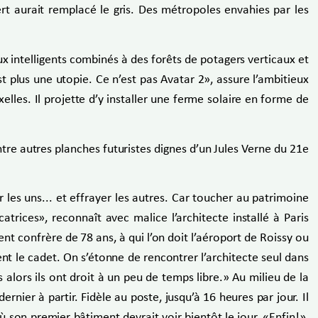
rt aurait remplacé le gris. Des métropoles envahies par les
 intelligents combinés à des forêts de potagers verticaux et
st plus une utopie. Ce n’est pas Avatar 2», assure l’ambitieux
lles. Il projette d’y installer une ferme solaire en forme de
ntre autres planches futuristes dignes d’un Jules Verne du 21e
les uns... et effrayer les autres. Car toucher au patrimoine
rices», reconnaît avec malice l’architecte installé à Paris
nent confrère de 78 ans, à qui l’on doit l’aéroport de Roissy ou
nt le cadet. On s’étonne de rencontrer l’architecte seul dans
alors ils ont droit à un peu de temps libre.» Au milieu de la
ernier à partir. Fidèle au poste, jusqu’à 16 heures par jour. Il
 son premier bâtiment devrait voir bientôt le jour. «Enfin!»,