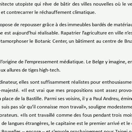
ecte utopiste qui rêve de bâtir des villes nouvelles où le ve
 et contrecarrer le réchauffement climatique.
propose de repousser grâce à des immeubles bardés de matériaux
st aujourd’hui réalisable. Rapatrier l’agriculture en ville n’e
métamorphoser le Botanic Center, un bâtiment au centre de Bruxe
à l’origine de l’empressement médiatique. Le Belge y imagine, e
ux allures de tiges high-tech.
inateur, elles sont suffisamment réalistes pour enthousiasmer 
ajesté. «Il est vrai que mes propositions sont assez provocat
place de la Bastille. Parmi ses voisins, il y a Paul Andreu, émi
 suis pas sûr qu’il connaisse mon travail», souligne modesteme
orateurs. «Ils ont travaillé comme des fous pendant trois mois 
de langues étrangères, le capitaine est le premier arrivé et le d
r Bruxelles – encore – et s’envole prochainement pour Taipei où