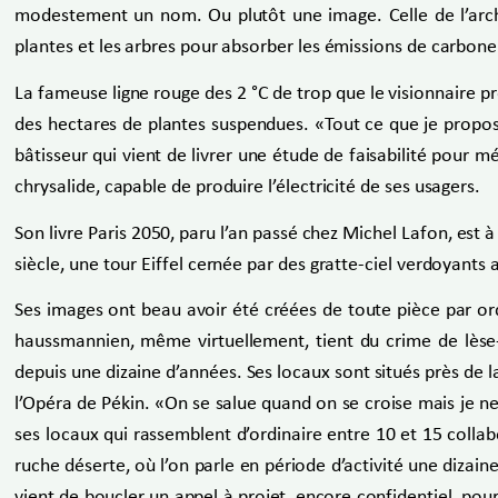
modestement un nom. Ou plutôt une image. Celle de l’archit
plantes et les arbres pour absorber les émissions de carbone
La fameuse ligne rouge des 2 °C de trop que le visionnaire 
des hectares de plantes suspendues. «Tout ce que je propose e
bâtisseur qui vient de livrer une étude de faisabilité pour 
chrysalide, capable de produire l’électricité de ses usagers.
Son livre Paris 2050, paru l’an passé chez Michel Lafon, est 
siècle, une tour Eiffel cernée par des gratte-ciel verdoyants a
Ses images ont beau avoir été créées de toute pièce par ord
haussmannien, même virtuellement, tient du crime de lèse-m
depuis une dizaine d’années. Ses locaux sont situés près de la 
l’Opéra de Pékin. «On se salue quand on se croise mais je ne
ses locaux qui rassemblent d’ordinaire entre 10 et 15 collab
ruche déserte, où l’on parle en période d’activité une dizaine 
vient de boucler un appel à projet, encore confidentiel, pou