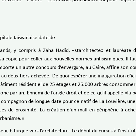
apitale taïwanaise date de
ands, y compris à Zaha Hadid, «starchitecte» et lauréate d
 copie pour coller aux nouvelles normes antisismiques. Il fau
porte un autre concours d’envergure, au Caire, affine son conc
hui au deux tiers achevée. De quoi espérer une inauguration d’
 bâtiment résidentiel de 25 étages et 25.000 arbres consomme
 par an. Ennemi de l’angle droit et de ce qu’il appelle «la b
compagnon de longue date pour ce natif de La Louvière, une vil
es de proximité. La création d’un mall en périphérie à ache
’urbanisme.»
seur, bifurque vers l’architecture. Le début du cursus à l’institu