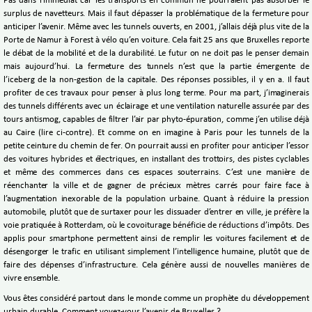
Pas dans l’immédiat car les transports en commun ne pourraient pas absorber le
surplus de navetteurs. Mais il faut dépasser la problématique de la fermeture pour
anticiper l’avenir. Même avec les tunnels ouverts, en 2001, j’allais déjà plus vite de la
Porte de Namur à Forest à vélo qu’en voiture. Cela fait 25 ans que Bruxelles reporte
le débat de la mobilité et de la durabilité. Le futur on ne doit pas le penser demain
mais aujourd’hui. La fermeture des tunnels n’est que la partie émergente de
l’iceberg de la non-gestion de la capitale. Des réponses possibles, il y en a. Il faut
profiter de ces travaux pour penser à plus long terme. Pour ma part, j’imaginerais
des tunnels différents avec un éclairage et une ventilation naturelle assurée par des
tours antismog, capables de filtrer l’air par phyto-épuration, comme j’en utilise déjà
au Caire (lire ci-contre). Et comme on en imagine à Paris pour les tunnels de la
petite ceinture du chemin de fer. On pourrait aussi en profiter pour anticiper l’essor
des voitures hybrides et électriques, en installant des trottoirs, des pistes cyclables
et même des commerces dans ces espaces souterrains. C’est une manière de
réenchanter la ville et de gagner de précieux mètres carrés pour faire face à
l’augmentation inexorable de la population urbaine. Quant à réduire la pression
automobile, plutôt que de surtaxer pour les dissuader d’entrer en ville, je préfère la
voie pratiquée à Rotterdam, où le covoiturage bénéficie de réductions d’impôts. Des
applis pour smartphone permettent ainsi de remplir les voitures facilement et de
désengorger le trafic en utilisant simplement l’intelligence humaine, plutôt que de
faire des dépenses d’infrastructure. Cela génère aussi de nouvelles manières de
vivre ensemble.
Vous êtes considéré partout dans le monde comme un prophète du développement
urbain durable. Comment voyez-vous l’avenir de Bruxelles ?