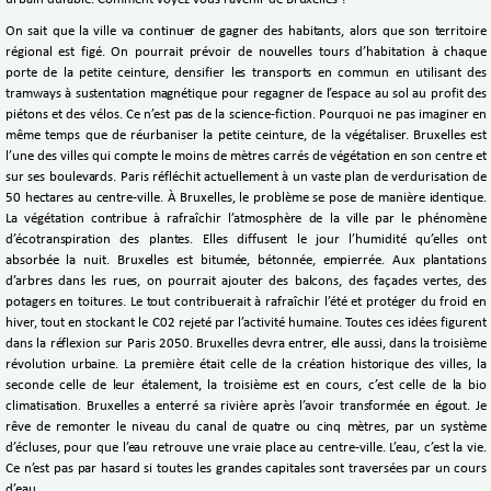
On sait que la ville va continuer de gagner des habitants, alors que son territoire
régional est figé. On pourrait prévoir de nouvelles tours d’habitation à chaque
porte de la petite ceinture, densifier les transports en commun en utilisant des
tramways à sustentation magnétique pour regagner de l’espace au sol au profit des
piétons et des vélos. Ce n’est pas de la science-fiction. Pourquoi ne pas imaginer en
même temps que de réurbaniser la petite ceinture, de la végétaliser. Bruxelles est
l’une des villes qui compte le moins de mètres carrés de végétation en son centre et
sur ses boulevards. Paris réfléchit actuellement à un vaste plan de verdurisation de
50 hectares au centre-ville. À Bruxelles, le problème se pose de manière identique.
La végétation contribue à rafraîchir l’atmosphère de la ville par le phénomène
d’écotranspiration des plantes. Elles diffusent le jour l’humidité qu’elles ont
absorbée la nuit. Bruxelles est bitumée, bétonnée, empierrée. Aux plantations
d’arbres dans les rues, on pourrait ajouter des balcons, des façades vertes, des
potagers en toitures. Le tout contribuerait à rafraîchir l’été et protéger du froid en
hiver, tout en stockant le C02 rejeté par l’activité humaine. Toutes ces idées figurent
dans la réflexion sur Paris 2050. Bruxelles devra entrer, elle aussi, dans la troisième
révolution urbaine. La première était celle de la création historique des villes, la
seconde celle de leur étalement, la troisième est en cours, c’est celle de la bio
climatisation. Bruxelles a enterré sa rivière après l’avoir transformée en égout. Je
rêve de remonter le niveau du canal de quatre ou cinq mètres, par un système
d’écluses, pour que l’eau retrouve une vraie place au centre-ville. L’eau, c’est la vie.
Ce n’est pas par hasard si toutes les grandes capitales sont traversées par un cours
d’eau…