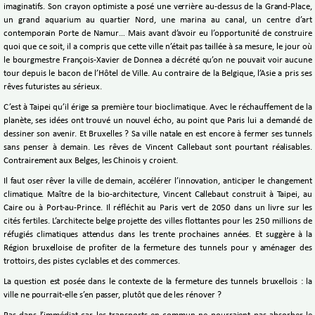
imaginatifs. Son crayon optimiste a posé une verrière au-dessus de la Grand-Place,
un grand aquarium au quartier Nord, une marina au canal, un centre d’art
contemporain Porte de Namur… Mais avant d’avoir eu l’opportunité de construire
quoi que ce soit, il a compris que cette ville n’était pas taillée à sa mesure, le jour où
le bourgmestre François-Xavier de Donnea a décrété qu’on ne pouvait voir aucune
tour depuis le bacon de l’Hôtel de Ville. Au contraire de la Belgique, l’Asie a pris ses
rêves futuristes au sérieux.
C’est à Taipei qu’il érige sa première tour bioclimatique. Avec le réchauffement de la
planète, ses idées ont trouvé un nouvel écho, au point que Paris lui a demandé de
dessiner son avenir. Et Bruxelles ? Sa ville natale en est encore à fermer ses tunnels
sans penser à demain. Les rêves de Vincent Callebaut sont pourtant réalisables.
Contrairement aux Belges, les Chinois y croient.
Il faut oser rêver la ville de demain, accélérer l’innovation, anticiper le changement
climatique. Maître de la bio-architecture, Vincent Callebaut construit à Taipei, au
Caire ou à Port-au-Prince. Il réfléchit au Paris vert de 2050 dans un livre sur les
cités fertiles. L’architecte belge projette des villes flottantes pour les 250 millions de
réfugiés climatiques attendus dans les trente prochaines années. Et suggère à la
Région bruxelloise de profiter de la fermeture des tunnels pour y aménager des
trottoirs, des pistes cyclables et des commerces.
La question est posée dans le contexte de la fermeture des tunnels bruxellois : la
ville ne pourrait-elle s’en passer, plutôt que de les rénover ?