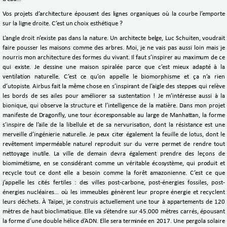
Vos projets d’architecture épousent des lignes organiques où la courbe l’emporte
sur la ligne droite. C’est un choix esthétique ?
L’angle droit n’existe pas dans la nature. Un architecte belge, Luc Schuiten, voudrait
faire pousser les maisons comme des arbres. Moi, je ne vais pas aussi loin mais je
nourris mon architecture des formes du vivant. Il faut s’inspirer au maximum de ce
qui existe. Je dessine une maison spiralée parce que c’est mieux adapté à la
ventilation naturelle. C’est ce qu’on appelle le biomorphisme et ça n’a rien
d’utopiste. Airbus fait la même chose en s’inspirant de l’aigle des steppes qui relève
les bords de ses ailes pour améliorer sa sustentation ! Je m’intéresse aussi à la
bionique, qui observe la structure et l’intelligence de la matière. Dans mon projet
manifeste de Dragonfly, une tour écoresponsable au large de Manhattan, la forme
s’inspire de l’aile de la libellule et de sa nervurisation, dont la résistance est une
merveille d’ingénierie naturelle. Je peux citer également la feuille de lotus, dont le
revêtement imperméable naturel reproduit sur du verre permet de rendre tout
nettoyage inutile. La ville de demain devra également prendre des leçons de
biomimétisme, en se considérant comme un véritable écosystème, qui produit et
recycle tout ce dont elle a besoin comme la forêt amazonienne. C’est ce que
j’appelle les cités fertiles : des villes post-carbone, post-énergies fossiles, post-
énergies nucléaires… où les immeubles génèrent leur propre énergie et recyclent
leurs déchets. À Taïpei, je construis actuellement une tour à appartements de 120
mètres de haut bioclimatique. Elle va s’étendre sur 45.000 mètres carrés, épousant
la forme d’une double hélice d’ADN. Elle sera terminée en 2017. Une pergola solaire