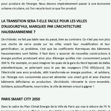
pour produire de l’énergie. Nous devons impérativement passer à une économie
urbaine circulaire, où l’on recycle tout ce que l’on produit.
LA TRANSITION SERA-T-ELLE FACILE POUR LES VILLES
D’AUJOURD’HUI, MARQUEE PAR L’ARCHITECTURE
HAUSSMANNIENNE ?
L’Archibiotic ne fait pas table rase du passé, bien au contraire. Ce n’est pas non plus
une cloche de verre posée sur les villes visant leur muséification et leur
gentrification. Le problème, c’est que les coefficients thermiques des bâtiments
haussmanniens sont faibles. Il faut donc y associer de nouvelles constructions à
énergie positive produisant ainsi plus d’énergie qu’elles n’en consomment jusqu’à
300 %. Par exemple, on peut imaginer les quais de la gare du Nord tapissés de dalles
piézoélectriques, se polarisant sous le pas des voyageurs (750 000/jours). De
l’électricité sera ainsi produite, sitôt transformée en énergie positive… et solidaire,
car l’énergie non consommée pourrait alimenter une smart grid et ainsi d’autres
bâtiments déficitaires en production. L’Archibiotic réinvente le vivre ensemble.
Solidaire, autosuffisante, nourricière, la ville de demain a tout à gagner !
PARIS SMART CITY 2050
Dans le cadre du Plan Climat Energie de la Ville de Paris qui vise à réduire de 75 %