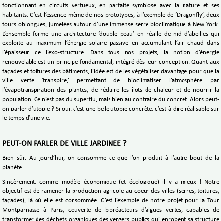
fonctionnant en circuits vertueux, en parfaite symbiose avec la nature et ses
habitants. C’est l’essence même de nos prototypes, à l’exemple de ‘Dragonfly’, deux
tours oblongues, jumelées autour d’une immense serre bioclimatique à New York.
L’ensemble forme une architecture ‘double peau’ en résille de nid d’abeilles qui
exploite au maximum l’énergie solaire passive en accumulant l’air chaud dans
l’épaisseur de l’exo-structure. Dans tous nos projets, la notion d’énergie
renouvelable est un principe fondamental, intégré dès leur conception. Quant aux
façades et toitures des bâtiments, l’idée est de les végétaliser davantage pour que la
ville verte ‘transpire,’ permettant de bioclimatiser l’atmosphère par
l’évapotranspiration des plantes, de réduire les îlots de chaleur et de nourrir la
population. Ce n’est pas du superflu, mais bien au contraire du concret. Alors peut-
on parler d’utopie ? Si oui, c’est une belle utopie concrète, c’est-à-dire réalisable sur
le temps d’une vie.
PEUT-ON PARLER DE VILLE JARDINEE ?
Bien sûr. Au jourd’hui, on consomme ce que l’on produit à l’autre bout de la
planète.
Sincèrement, comme modèle économique (et écologique) il y a mieux ! Notre
objectif est de ramener la production agricole au coeur des villes (serres, toitures,
façades), là où elle est consommée. C’est l’exemple de notre projet pour la Tour
Montparnasse à Paris, couverte de bioréacteurs d’algues vertes, capables de
transformer des déchets organiques des vergers publics qui enrobent sa structure