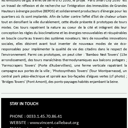
les émissions de gaz à effet de serre d’ici 2050, le projet “Paris Smart City 2050” est
un travail de réflexion et de recherche sur l’intégration des Immeubles de Grandes
Hauteurs à énergie positive (BEPOS) et solidairement producteurs d’énergie pour les
quartiers où ils sont implantés. Afin de lutter contre l’effet d’îlot de chaleur urbain
tout en densifiant la ville durablement, cette étude présente 8 prototypes de tours
mixtes. Ces tours rapatrient la nature au coeur de la cité et intègrent dès leur
conception les règles du bioclimatisme et les énergies renouvelables et récupérables
en boucle courte au travers des systèmes novateurs. Vers de nouvelles innovations
sociales, elles désirent avant tout inventer de nouveaux modes de vie éco-
responsables pour implémenter la qualité de vie des citadins dans le respect de
l’environnement. Parmi ces prototypes, on peut citer : ‘Bamboo Nest Towers’ (13e
arrondissement), des tours maraîchères thermodynamiques aux balcons potagers ;
‘Farmscrapers Towers’ (Porte d’Aubervilliers), une ferme verticale rapatriant la
campagne aux portes de la ville ; ‘Photosynthesis Towers’ (Tour Montparnasse), un
central park piézo-électrique et spiralé aux bio-façades d’algues vertes (cf photo) ;
‘Bridges Towers’ (Pont Amont), des ponts-paysages habités enjambant la Seine.
STAY IN TOUCH
PHONE : 0033.1.45.70.86.41
WEBSITE : www.vincent.callebaut.org