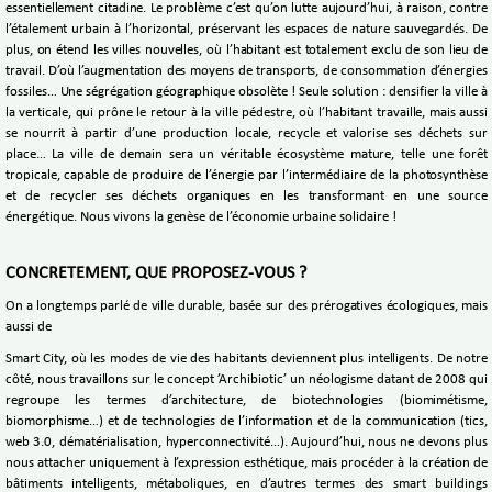
essentiellement citadine. Le problème c’est qu’on lutte aujourd’hui, à raison, contre
l’étalement urbain à l’horizontal, préservant les espaces de nature sauvegardés. De
plus, on étend les villes nouvelles, où l’habitant est totalement exclu de son lieu de
travail. D’où l’augmentation des moyens de transports, de consommation d’énergies
fossiles… Une ségrégation géographique obsolète ! Seule solution : densifier la ville à
la verticale, qui prône le retour à la ville pédestre, où l’habitant travaille, mais aussi
se nourrit à partir d’une production locale, recycle et valorise ses déchets sur
place… La ville de demain sera un véritable écosystème mature, telle une forêt
tropicale, capable de produire de l’énergie par l’intermédiaire de la photosynthèse
et de recycler ses déchets organiques en les transformant en une source
énergétique. Nous vivons la genèse de l’économie urbaine solidaire !
CONCRETEMENT, QUE PROPOSEZ-VOUS ?
On a longtemps parlé de ville durable, basée sur des prérogatives écologiques, mais
aussi de
Smart City, où les modes de vie des habitants deviennent plus intelligents. De notre
côté, nous travaillons sur le concept ’Archibiotic’ un néologisme datant de 2008 qui
regroupe les termes d’architecture, de biotechnologies (biomimétisme,
biomorphisme…) et de technologies de l’information et de la communication (tics,
web 3.0, dématérialisation, hyperconnectivité…). Aujourd’hui, nous ne devons plus
nous attacher uniquement à l’expression esthétique, mais procéder à la création de
bâtiments intelligents, métaboliques, en d’autres termes des smart buildings