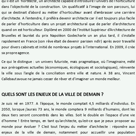
qu’il est un ‘hortitecte’, un architecte capable d’introduire l’univers de l’horticulture
dans l‘objectivité de la construction. Un qualificatif à l’image de son parcours, lui
qui se destinait d’abord au métier d’horticulteur avant d’embrasser une carrière
d’architecte. A l’entendre, il préféra devenir architecte car il est toujours plus facile
de parler d’horticulture dans un projet architectural que de parler d’architecture
quand on est horticulteur. Diplômé en 2000 de l’Institut Supérieur d’Architecture de
Bruxelles et lauréat du prix Napoléon Godecharle un an plus tard, il s’installe
rapidement en France (son rêve était de devenir parisien ndlr) après avoir travaillé
pour divers cabinets et initié de nombreux projets à l’international. En 2009, il crée
sa propre agence.
Ce qui le distingue : un univers futuriste, mais pragmatique, où l’imaginaire, mêlé
aux prérogatives actuelles (économiques, écologiques et sociologiques), réinvente
la ville sous l’angle de la conciliation entre ville et nature. A 38 ans, Vincent
Callebaut avoue ne jamais cesser de rêver et d’imaginer un monde meilleur.
QUELS SONT LES ENJEUX DE LA VILLE DE DEMAIN ?
Je suis né en 1977. A l’époque, le monde comptait 4,5 milliards d’individus. En
2050, lorsque j’aurais 73 ans, le monde comptera 9 milliards d’humains, dont les
deux tiers seront concentrés dans les villes. Soit le double en l’espace d’une vie
d’homme ! Entre temps, en tant qu’architecte, qu’est-ce que je peux proposer au
monde pour évoluer ? C’est tout l’enjeu du métier d’architecte : répondre aux
enjeux de la ville de demain, notamment pour accueillir une population